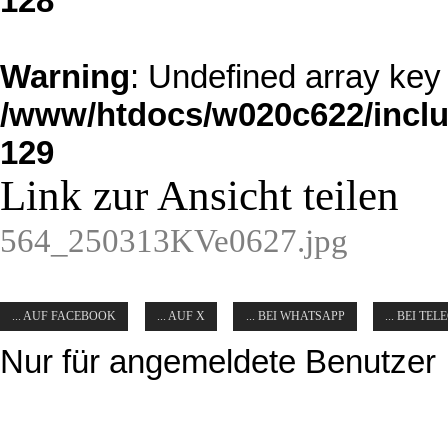
128
Warning
: Undefined array key 
/www/htdocs/w020c622/inclu
129
Link zur Ansicht teilen
564_250313KVe0627.jpg
... AUF FACEBOOK
... AUF X
... BEI WHATSAPP
... BEI TE
Nur für angemeldete Benutzer