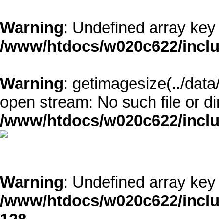
Warning
: Undefined array k
/www/htdocs/w020c622/inclu
Warning
: getimagesize(../dat
open stream: No such file or di
/www/htdocs/w020c622/inclu
Warning
: Undefined array k
/www/htdocs/w020c622/inclu