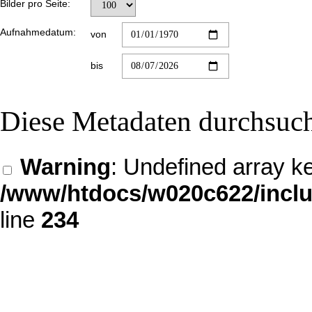
Bilder pro Seite:
Aufnahmedatum:
von
bis
Diese Metadaten durchsuc
Warning
: Undefined array key
/www/htdocs/w020c622/inclu
line
234
id="check_filename"> Dateina
array key "fields" in
/www/htdocs/w020c622/inclu